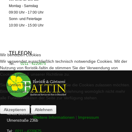
Montag - Samstag
09:00 Uhr - 17:00 Uhr
Sonn- und Feiertage
10:00 Uhr - 15:00 Uhr
TELEFON
Wir benutzen Cookies
Wir verwendet ausschließlich technisch notwendige Cookies. Mit der
Tel.:
0211 - 4220675
Nutzung von floristik-faltin.de stimmen Sie der Verwendung von
Cookies gemäß unserer Richtlinie zu.
Sie können selbst entscheiden, ob Sie die Cookies zulassen möchten.
Bitte beachten Sie, dass bei einer Ablehnung womöglich nicht mehr
alle Funktionalitäten der Seite zur Verfügung stehen.
Am Nordfriedhof
Akzeptieren
Ablehnen
40468 Düsseldorf
Weitere Informationen
|
Impressum
Ulmenstraße 236b
Tel:
0211 - 4220675