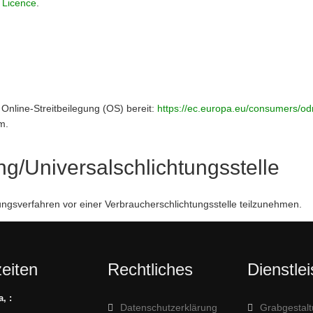
 Licence
.
 Online-Streitbeilegung (OS) bereit:
https://ec.europa.eu/consumers/od
m.
ng/Universal­schlichtungs­stelle
legungsverfahren vor einer Verbraucherschlichtungsstelle teilzunehmen.
eiten
Rechtliches
Dienstle
, :
Datenschutzerklärung
Grabgestalt