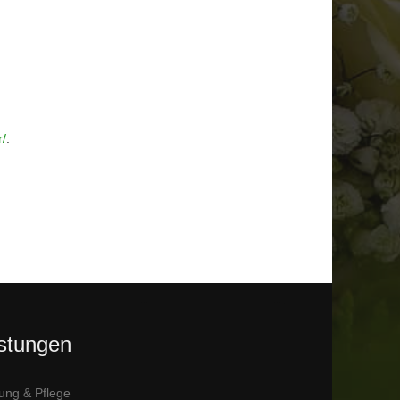
r/
.
istungen
ung & Pflege